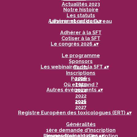
Actualités 2023
Notre histoire
Les statuts
Adhérer et cotiser
▴
▾
Les membres du Bureau
Adhérer à la SFT
Cotiser à la SFT
Le congrès 2026
▴
▾
Le programme
Sponsors
Les webinaires de la SFT
▴
▾
Tarifs
Inscriptions
2026
Posters
2025
Où et quand ?
Autres événements
▴
▾
2024
2022
2026
2021
2027
Registre Européen des toxicologues (ERT)
▴
▾
Généralités
1ère demande d'inscription
Jeunes toxicologues
▴
▾
Renouvellement d'inscription