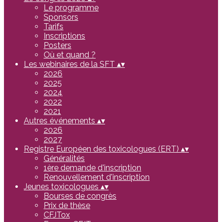
Le programme
Sponsors
Tarifs
Inscriptions
Posters
Où et quand ?
Les webinaires de la SFT
▴
▾
2026
2025
2024
2022
2021
Autres événements
▴
▾
2026
2027
Registre Européen des toxicologues (ERT)
▴
▾
Généralités
1ère demande d'inscription
Renouvellement d'inscription
Jeunes toxicologues
▴
▾
Bourses de congrès
Prix de thèse
CFJTox