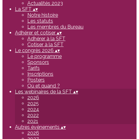
Actualités 2023
La SFT
▴
▾
Notre histoire
Les statuts
Les membres du Bureau
Adhérer et cotiser
▴
▾
Adhérer à la SFT
Cotiser à la SFT
Le congrès 2026
▴
▾
Le programme
Sponsors
Tarifs
Inscriptions
Posters
Où et quand ?
Les webinaires de la SFT
▴
▾
2026
2025
2024
2022
2021
Autres événements
▴
▾
2026
2027