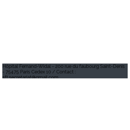
Hôpital Fernand-Widal - 200 rue du faubourg Saint-Denis
- 75475 Paris Cedex 10 / Contact :
sft.secretariat@gmail.com
Je m'abonne à la newsletter
OK
Plan du site
Licences
Mentions légales