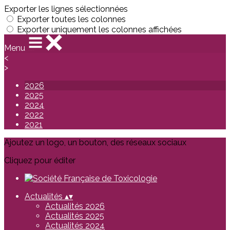
Exporter les lignes sélectionnées
Exporter toutes les colonnes
Exporter uniquement les colonnes affichées
Menu
<
>
2026
2025
2024
2022
2021
Ajoutez un logo, un bouton, des réseaux sociaux
Cliquez pour éditer
Actualités
▴
▾
Actualités 2026
Actualités 2025
Actualités 2024