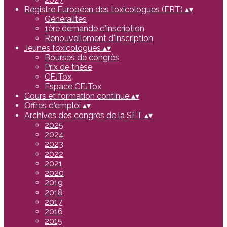
Registre Européen des toxicologues (ERT)
▴
▾
Généralités
1ère demande d'inscription
Renouvellement d'inscription
Jeunes toxicologues
▴
▾
Bourses de congrès
Prix de thèse
CFJTox
Espace CFJTox
Cours et formation continue
▴
▾
Offres d'emploi
▴
▾
Archives des congrès de la SFT
▴
▾
2025
2024
2023
2022
2021
2020
2019
2018
2017
2016
2015