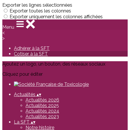
Exporter les lignes sélectionnées
Exporter toutes les colonnes
Exporter uniquement les colonnes affichées
Menu
<
>
Adhérer à la SFT
Cotiser à la SFT
Ajoutez un logo, un bouton, des réseaux sociaux
Cliquez pour éditer
Actualités
▴
▾
Actualités 2026
Actualités 2025
Actualités 2024
Actualités 2023
La SFT
▴
▾
Notre histoire