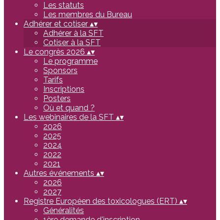
Les statuts
Les membres du Bureau
Adhérer et cotiser
▴
▾
Adhérer à la SFT
Cotiser à la SFT
Le congrès 2026
▴
▾
Le programme
Sponsors
Tarifs
Inscriptions
Posters
Où et quand ?
Les webinaires de la SFT
▴
▾
2026
2025
2024
2022
2021
Autres événements
▴
▾
2026
2027
Registre Européen des toxicologues (ERT)
▴
▾
Généralités
1ère demande d'inscription