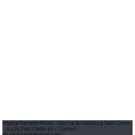
Hôpital Fernand-Widal - 200 rue du faubourg Saint-Denis
- 75475 Paris Cedex 10 / Contact :
sft.secretariat@gmail.com