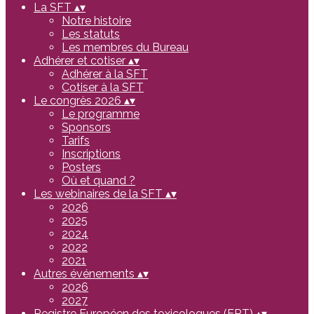
La SFT
▴
▾
Notre histoire
Les statuts
Les membres du Bureau
Adhérer et cotiser
▴
▾
Adhérer à la SFT
Cotiser à la SFT
Le congrès 2026
▴
▾
Le programme
Sponsors
Tarifs
Inscriptions
Posters
Où et quand ?
Les webinaires de la SFT
▴
▾
2026
2025
2024
2022
2021
Autres événements
▴
▾
2026
2027
Registre Européen des toxicologues (ERT)
▴
▾