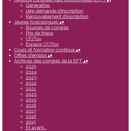
Généralités
1ère demande d'inscription
Renouvellement d'inscription
Jeunes toxicologues
▴
▾
Bourses de congrès
Prix de thèse
CFJTox
Espace CFJTox
Cours et formation continue
▴
▾
Offres d'emploi
▴
▾
Archives des congrès de la SFT
▴
▾
2025
2024
2023
2022
2021
2020
2019
2018
2017
2016
2015
Et avant...