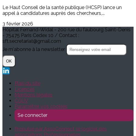
Le Haut Conseil de la santé publique (HCSP) lance un
appel à candidatures auprès des chercheurs,...
3 février 2026
Hôpital Fernand-Widal - 200 rue du faubourg Saint-Denis
- 75475 Paris Cedex 10 / Contact :
sft.secretariat@gmail.com
Je m'abonne à la newsletter
OK
Plan du site
Licences
Mentions légales
CGUV
Paramétrer vos cookies
Se connecter
Propulsé par AssoConnect, le logiciel des
associations Professionnelles